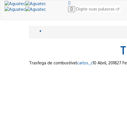
T
Trasfega de combustível
carlos_c
10 Abril, 2018
27 Fe