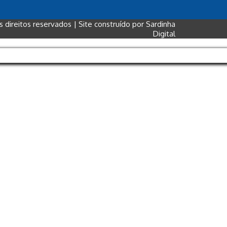
direitos reservados | Site construído por
Sardinha
Digital