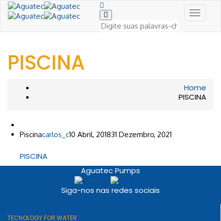
Toggle
Navigat
PISCINA
Home
PISCINA
Piscina
carlos_c
10 Abril, 2018
31 Dezembro, 2021
PISCINA
Aguatec Pumps
Siga-nos nas redes sociais
TECNOLOGY FOR WATER